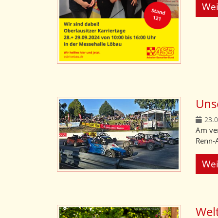
Wei
Uns
23.
Am ver
Renn-A
Wei
Wel