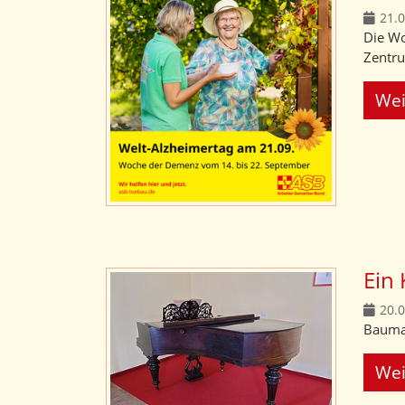
21.
Die Wo
Zentru
Wei
Ein 
20.
Baumaß
Wei