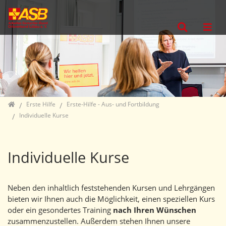
Direkt zur Hauptnavigation springen
Direkt zum Inhalt springen
Jump to sub navigation
Home
Erste Hilfe
Erste-Hilfe - Aus- und Fortbildung
Individuelle Kurse
Individuelle Kurse
Neben den inhaltlich feststehenden Kursen und Lehrgängen
bieten wir Ihnen auch die Möglichkeit, einen speziellen Kurs
oder ein gesondertes Training
nach Ihren Wünschen
zusammenzustellen. Außerdem stehen Ihnen unsere