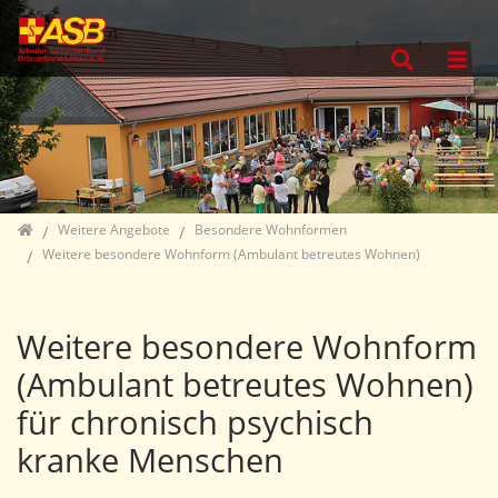
Direkt zur Hauptnavigation springen
Direkt zum Inhalt springen
Jump to sub navigation
Home
Weitere Angebote
Besondere Wohnformen
Weitere besondere Wohnform (Ambulant betreutes Wohnen)
Weitere besondere Wohnform
(Ambulant betreutes Wohnen)
für chronisch psychisch
kranke Menschen