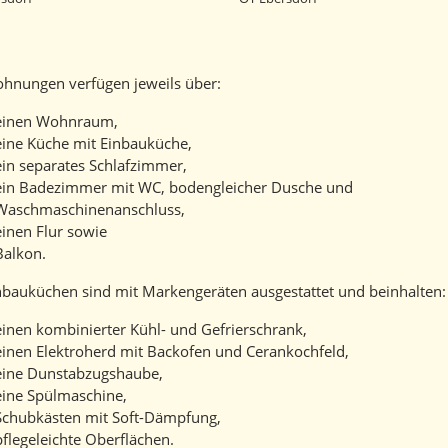
hnungen verfügen jeweils über:
einen Wohnraum,
eine Küche mit Einbauküche,
ein separates Schlafzimmer,
ein Badezimmer mit WC, bodengleicher Dusche und
Waschmaschinenanschluss,
einen Flur sowie
Balkon.
nbauküchen sind mit Markengeräten ausgestattet und beinhalten:
einen kombinierter Kühl- und Gefrierschrank,
einen Elektroherd mit Backofen und Cerankochfeld,
eine Dunstabzugshaube,
eine Spülmaschine,
Schubkästen mit Soft-Dämpfung,
pflegeleichte Oberflächen.