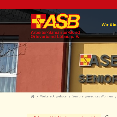
Wir üb
Direkt zur Hauptnavigation springen
Direkt zum Inhalt springen
Jump to sub navigation
Home
Weitere Angebote
Seniorengerechtes Wohnen