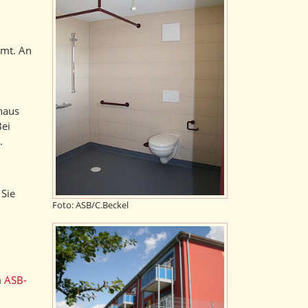
mmt. An
naus
Bei
.
 Sie
Foto: ASB/C.Beckel
m
ASB-