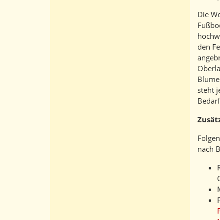
Die W
Fußbod
hochwe
den Fe
angebr
Oberla
Blumen
steht 
Bedarf
Zusät
Folgen
nach B