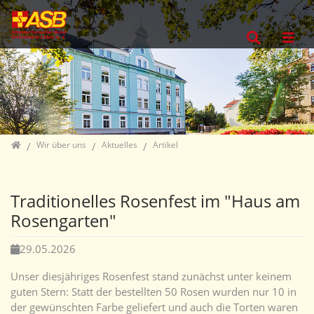
Direkt zur Hauptnavigation springen
Direkt zum Inhalt springen
Jump to sub navigation
Home
Wir über uns
Aktuelles
Artikel
Traditionelles Rosenfest im "Haus am
Rosengarten"
29.05.2026
Unser diesjähriges Rosenfest stand zunächst unter keinem
guten Stern: Statt der bestellten 50 Rosen wurden nur 10 in
der gewünschten Farbe geliefert und auch die Torten waren