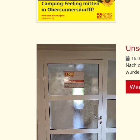
Unse
16.
Nach d
wurden
Wei