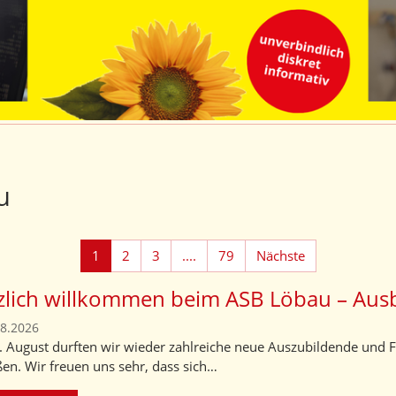
u
1
2
3
....
79
Nächste
zlich willkommen beim ASB Löbau – Ausb
08.2026
 August durften wir wieder zahlreiche neue Auszubildende und F
en. Wir freuen uns sehr, dass sich…