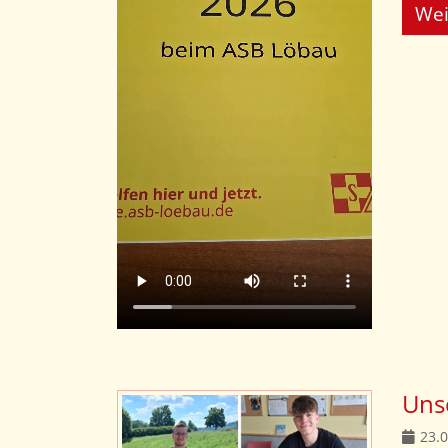
Wei
Unse
23.