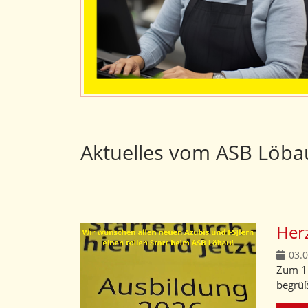
Aktuelles vom ASB Löba
Her
03.
Zum 1.
begrüß