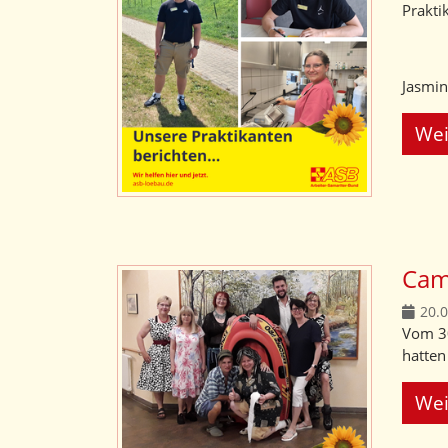
Prakti
Jasmin
Wei
Camp
20.
Vom 30
hatten
Wei